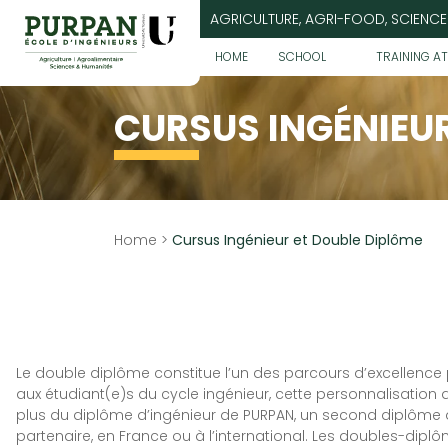
Go
AGRICULTURE, AGRI-FOOD, SCIENCE
to
content
HOME
SCHOOL
TRAINING A
CURSUS INGÉNIEUR
Home
>
Cursus Ingénieur et Double Diplôme
Le double diplôme constitue l’un des parcours d’excellence
aux étudiant(e)s du cycle ingénieur, cette personnalisation 
plus du diplôme d’ingénieur de PURPAN, un second diplôme d
partenaire, en France ou à l’international. Les doubles-dipl