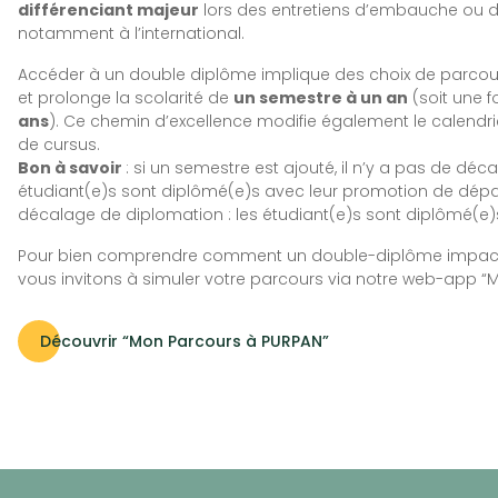
différenciant majeur
lors des entretiens d’embauche ou da
notamment à l’international.
Accéder à un double diplôme implique des choix de parcou
et prolonge la scolarité de
un semestre à un an
(soit une 
ans
). Ce chemin d’excellence modifie également le calendr
de cursus.
Bon à savoir
: si un semestre est ajouté, il n’y a pas de déc
étudiant(e)s sont diplômé(e)s avec leur promotion de départ.
décalage de diplomation : les étudiant(e)s sont diplômé(e)
Pour bien comprendre comment un double-diplôme impacte
vous invitons à simuler votre parcours via notre web-app “
Découvrir “Mon Parcours à PURPAN”