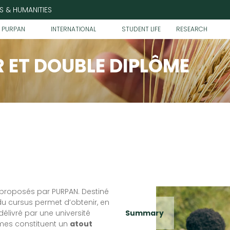
S & HUMANITIES
T PURPAN
INTERNATIONAL
STUDENT LIFE
RESEARCH
 ET DOUBLE DIPLÔME
 proposés par PURPAN. Destiné
du cursus permet d’obtenir, en
élivré par une université
Summary
ômes constituent un
atout