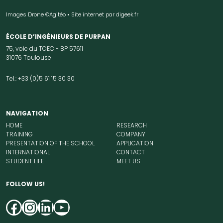
Images Drone ©Agitéo • Site internet par
digeek.fr
ÉCOLE D’INGÉNIEURS DE PURPAN
75, voie du TOEC - BP 57611
31076 Toulouse
Tel.: +33 (0)5 61 15 30 30
NAVIGATION
HOME
RESEARCH
TRAINING
COMPANY
PRESENTATION OF THE SCHOOL
APPLICATION
INTERNATIONAL
CONTACT
STUDENT LIFE
MEET US
FOLLOW US!
Facebook
Instagram
LinkedIn
YouTube