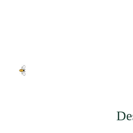
CONFÉRENCES SVT 2026 : RENDEZ
23/01/2026
Notre École organise une conférenc
De