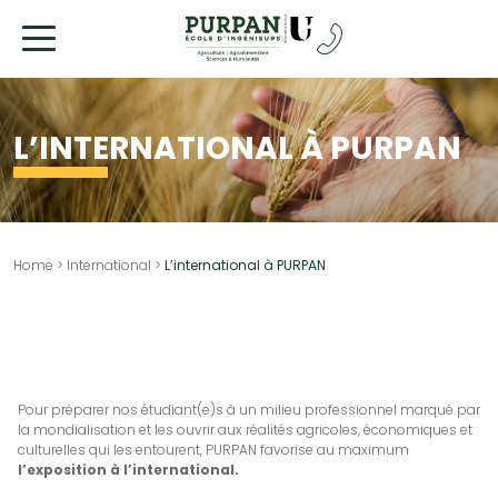
Allez
au
contenu
L’INTERNATIONAL À PURPAN
Home
>
International
>
L’international à PURPAN
Pour préparer nos étudiant(e)s à un milieu professionnel marqué par
la mondialisation et les ouvrir aux réalités agricoles, économiques et
culturelles qui les entourent, PURPAN favorise au maximum
l’exposition à l’international.