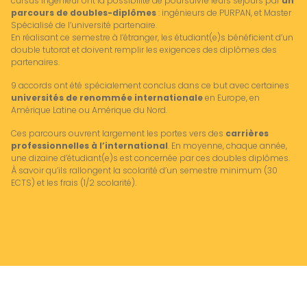
cursus Ingénieur ont la possibilité de poursuivre leurs séjours par
un
parcours de doubles-diplômes
: ingénieurs de PURPAN, et Master
Spécialisé de l’université partenaire.
En réalisant ce semestre à l’étranger, les étudiant(e)s bénéficient d’un
double tutorat et doivent remplir les exigences des diplômes des
partenaires.
9 accords ont été spécialement conclus dans ce but avec certaines
universités de renommée internationale
en Europe, en
Amérique Latine ou Amérique du Nord.
Ces parcours ouvrent largement les portes vers des
carrières
professionnelles à l’international
. En moyenne, chaque année,
une dizaine d’étudiant(e)s est concernée par ces doubles diplômes.
À savoir qu’ils rallongent la scolarité d’un semestre minimum (30
ECTS) et les frais (1/2 scolarité).