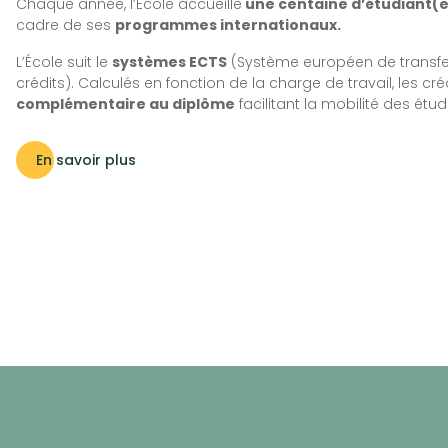
Chaque année, l’École accueille
une centaine d’étudiant(e
cadre de ses
programmes internationaux.
L’École suit le
systèmes ECTS
(Système européen de transfe
crédits). Calculés en fonction de la charge de travail, les cr
complémentaire au diplôme
facilitant la mobilité des étud
En savoir plus