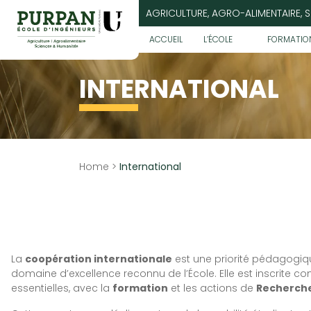
Allez
AGRICULTURE, AGRO-ALIMENTAIRE, 
au
contenu
ACCUEIL
L’ÉCOLE
FORMATIO
INTERNATIONAL
Home
>
International
La
coopération internationale
est une priorité pédagogiq
domaine d’excellence reconnu de l’École. Elle est inscrite c
essentielles, avec la
formation
et les actions de
Recherch