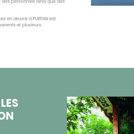
et des personnels ainsi que des
ises en œuvre à PURPAN est
manents et plusieurs
 LES
ION