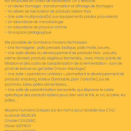
est structurée en unités de fabrication. On y retrouve :
– Un atelier fromager : transformation et affinage de fromages
– Un atelier de fabrication de produits laitiers frais
– Une salle multiproduit(s) aux équipements pilotes polyvalents
– Un laboratoire de microbiologie
– Un laboratoire de physico-chimie
– Un espace pédagogique​
Elle possède de nombreux moyens techniques :
– Une fromagerie : pate pressée, lactique, pate molle, beurre, …​
– Une salle dédiée au développement de produits frais : yaourts,
crème dessert, produits végétaux fermentés,…​ avec micro-pilote de
filtration​ et des outils de caractérisation de la fermentation : suivi de
pH et de texture du gel laitier (micro-rhéologie)​
– Une salle « opérations unitaires », permettant le développement de
produits snacking, traiteur (tartinable, pain / brioche)​, jus de
pommes, bière, pâtes alimentaires​,…
– Une salle de caractérisation sensorielle, qui dépasse le cadre
spécifique des produits laitiers pour aller vers le thé, le vin, la bière, les
pâtes, …
Moyens humains (cliquez sur les noms pour accéder aux CVs) :
Loubnah BELACEN
Christel COUDERC
Olivier GEFFROY