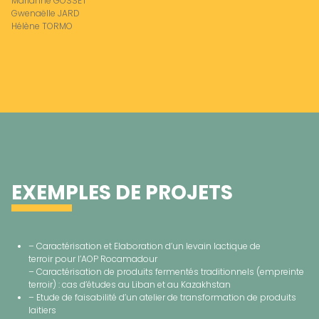
Marianne GOSSET
Gwenaëlle JARD
Hélène TORMO
EXEMPLES DE PROJETS
– Caractérisation et Elaboration d’un levain lactique de
terroir pour l’AOP Rocamadour ​
– Caractérisation de produits fermentés traditionnels (empreinte
terroir) : cas d’études au Liban et au Kazakhstan ​
– Etude de faisabilité d’un atelier de transformation de produits
laitiers​