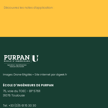
Découvrez les notes d’application :
Images Drone ©Agitéo • Site internet par
digeek.fr
ÉCOLE D'INGÉNIEURS DE PURPAN
75, voie du TOEC - BP 57611
31076 Toulouse
Tel.: +33 (0)5 61 15 30 30