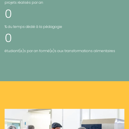
projets réalisés par an
0
% du temps dédié à la pédagogie
0
étudiant(e)s par an formé(e)s aux transformations alimentaires