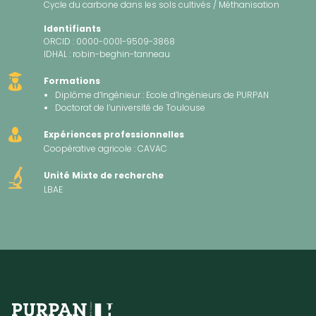
Cycle du carbone dans les sols cultivés / Méthanisation
Identifiants
ORCID :
0000-0001-9509-3868
IDHAL :
robin-beghin-tanneau
Formations
Diplôme d’Ingénieur : Ecole d’Ingénieurs de PURPAN
Doctorat de l’université de Toulouse
Expériences professionnelles
Coopérative agricole : CAVAC
Unité Mixte de recherche
LBAE