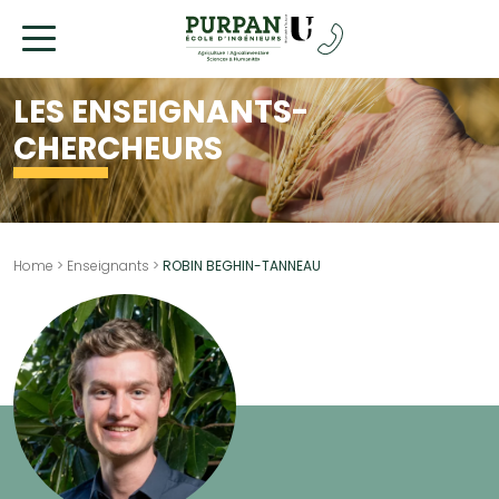
Allez
au
contenu
LES ENSEIGNANTS-
CHERCHEURS
Home
>
Enseignants
>
ROBIN BEGHIN-TANNEAU