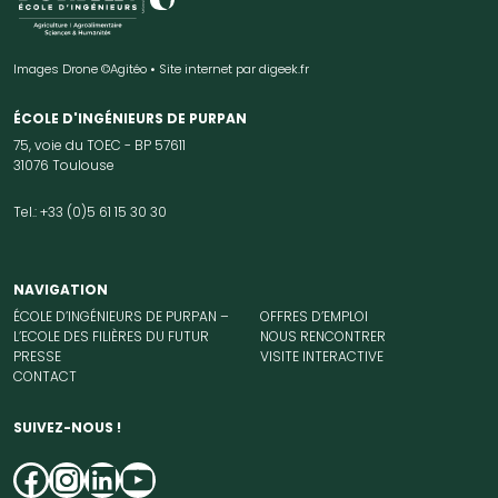
Images Drone ©Agitéo • Site internet par
digeek.fr
ÉCOLE D'INGÉNIEURS DE PURPAN
75, voie du TOEC - BP 57611
31076 Toulouse
Tel.: +33 (0)5 61 15 30 30
NAVIGATION
ÉCOLE D’INGÉNIEURS DE PURPAN –
OFFRES D’EMPLOI
L’ECOLE DES FILIÈRES DU FUTUR
NOUS RENCONTRER
PRESSE
VISITE INTERACTIVE
CONTACT
SUIVEZ-NOUS !
Facebook
Instagram
LinkedIn
YouTube