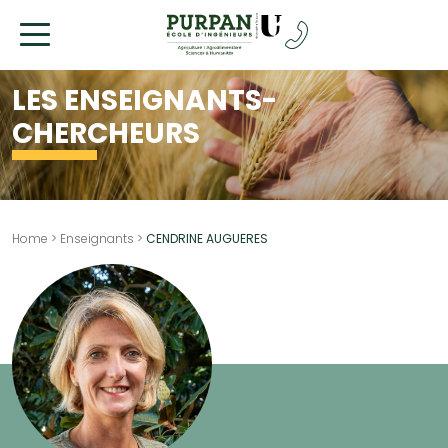
Allez
au
contenu
LES ENSEIGNANTS-
CHERCHEURS
Home
>
Enseignants
>
CENDRINE AUGUERES