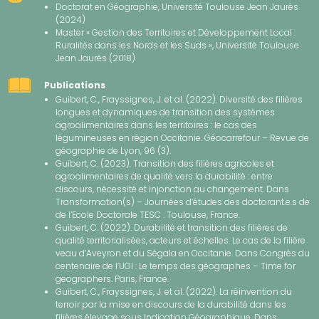
Doctorat en Géographie, Université Toulouse Jean Jaurès
(2024)
Master « Gestion des Territoires et Développement Local :
Ruralités dans les Nords et les Suds », Université Toulouse
Jean Jaurès (2018)
Publications
Guibert, C., Frayssignes, J. et al. (2022). Diversité des filières
longues et dynamiques de transition des systèmes
agroalimentaires dans les territoires : le cas des
légumineuses en région Occitanie. Géocarrefour – Revue de
géographie de Lyon, 96 (3).
Guibert, C. (2023). Transition des filières agricoles et
agroalimentaires de qualité vers la durabilité : entre
discours, nécessité et injonction au changement. Dans
Transformation(s) – Journées d’études des doctorant.e.s de
de l’Ecole Doctorale TESC . Toulouse, France.
Guibert, C. (2022). Durabilité et transition des filières de
qualité territorialisées, acteurs et échelles. Le cas de la filière
veau d’Aveyron et du Ségala en Occitanie. Dans Congrès du
centenaire de l’UGI : Le temps des géographes – Time for
geographers. Paris, France.
Guibert, C., Frayssignes, J. et al. (2022). La réinvention du
terroir par la mise en discours de la durabilité dans les
filières élevage sous Indication Géographique. Dans