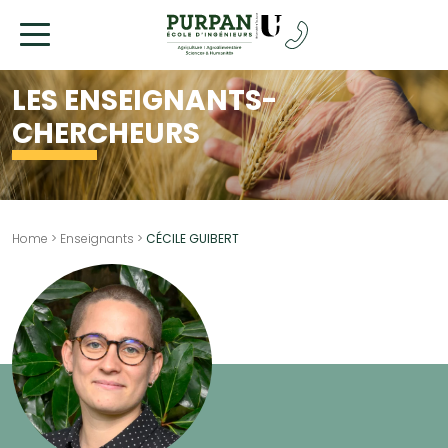
Allez
au
contenu
LES ENSEIGNANTS-
CHERCHEURS
Home
>
Enseignants
>
CÉCILE GUIBERT