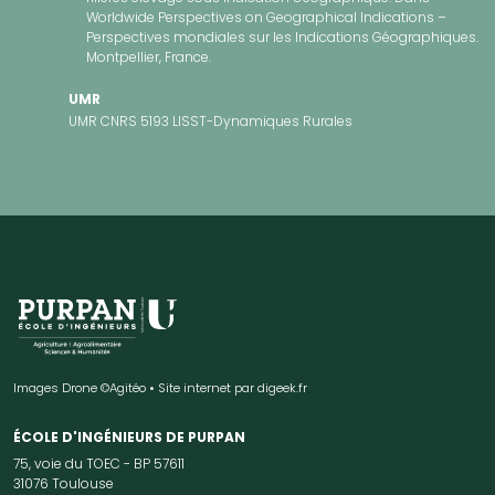
Worldwide Perspectives on Geographical Indications –
Perspectives mondiales sur les Indications Géographiques.
Montpellier, France.
UMR
UMR CNRS 5193 LISST-Dynamiques Rurales
Images Drone ©Agitéo • Site internet par
digeek.fr
ÉCOLE D'INGÉNIEURS DE PURPAN
75, voie du TOEC - BP 57611
31076 Toulouse