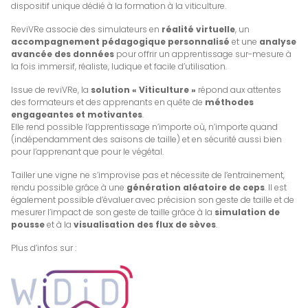
dispositif unique dédié à la formation à la viticulture.
ReviVRe associe des simulateurs en
réalité virtuelle
, un
accompagnement pédagogique personnalisé
et une
analyse
avancée des données
pour offrir un apprentissage sur-mesure à
la fois immersif, réaliste, ludique et facile d’utilisation.
Issue de reviVRe, la
solution « Viticulture »
répond aux attentes
des formateurs et des apprenants en quête de
méthodes
engageantes et motivantes
.
Elle rend possible l’apprentissage n’importe où, n’importe quand
(indépendamment des saisons de taille) et en sécurité aussi bien
pour l’apprenant que pour le végétal.
Tailler une vigne ne s’improvise pas et nécessite de l’entrainement,
rendu possible grâce à une
génération aléatoire de ceps
. Il est
également possible d’évaluer avec précision son geste de taille et de
mesurer l’impact de son geste de taille grâce à la
simulation de
pousse
et à la
visualisation des flux de sèves
.
Plus d’infos sur :