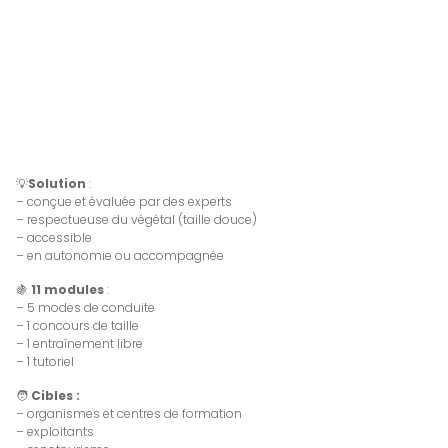
💡
Solution
:
– conçue et évaluée par des experts
– respectueuse du végétal (taille douce)
– accessible
– en autonomie ou accompagnée
🍇
11 modules
:
– 5 modes de conduite
– 1 concours de taille
– 1 entraînement libre
– 1 tutoriel
🧑
Cibles :
– organismes et centres de formation
– exploitants