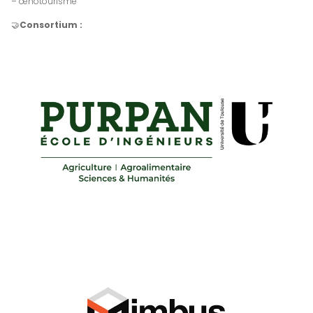
– œnotourisme
🤝
Consortium :