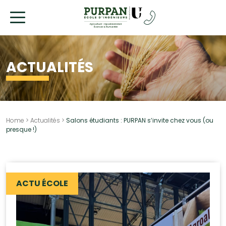
Allez
au
contenu
ACTUALITÉS
Home
>
Actualités
>
Salons étudiants : PURPAN s’invite chez vous (ou
presque !)