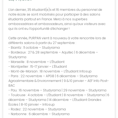
L’an dernier, 35 étudiant(e)s et 16 membres du personnel de
notre école se sont mobilisés pour participer à des salons
étudiants partout en France. Merci à nos superbes
ambassadrices et ambassadeurs, ainsi qu’aux visiteurs avec
qui ils ont eu l’opportunité d’échanger !
Cette année, PURPAN vient à nouveau à votre rencontre lors de
différents salons à partir du 27 septembre :
- Biarritz : 11 octobre – Studyrama
- Bordeaux : 27 & 28 septembre – Aquitec | 6 décembre –
Studyrama
- Marseille : 8 novembre – L’Étudiant
- Montpellier : 15-17 janvier – L’Étudiant
- Mont-de-Marsan : 18 novembre – L’Étudiant Infosup
- Paris : 22 novembre – APGB | 6 décembre – Studyrama
Agroalimentaire & Environnement | 9 & 10 janvier – AEF Info Post-
BAC
- Pau : 16 novembre – Studyrama | 29 novembre – Studyrama
- Toulouse : 4 octobre – L’Étudiant | 8 novembre – Studyrama | 6
décembre – Studyrama | 14 décembre – L’Étudiant Grandes
Écoles | 8-10 janvier – Infosup
- Rodez : 22 novembre – Studyrama
- Narbonne : 6 décembre – Studyrama