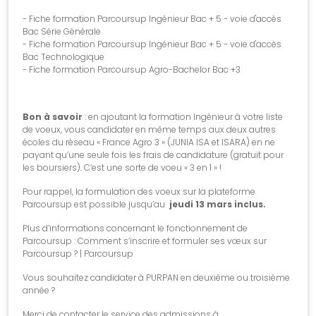
-
Fiche formation Parcoursup Ingénieur Bac + 5 - voie d'accès
Bac Série Générale
-
Fiche formation Parcoursup Ingénieur Bac + 5 - voie d'accès
Bac Technologique
-
Fiche formation Parcoursup Agro-Bachelor Bac +3
Bon à savoir
: en ajoutant la formation Ingénieur à votre liste
de voeux, vous candidater en même temps aux deux autres
écoles du réseau «
France Agro 3
» (JUNIA ISA et ISARA) en ne
payant qu’une seule fois les frais de candidature (gratuit pour
les boursiers). C’est une sorte de voeu « 3 en 1 » !
Pour rappel, la formulation des voeux sur la plateforme
Parcoursup est possible jusqu’au
jeudi 13 mars inclus.
Plus d’informations concernant le fonctionnement de
Parcoursup :
Comment s’inscrire et formuler ses vœux sur
Parcoursup ? | Parcoursup
Vous souhaitez candidater à PURPAN en deuxième ou troisième
année ?
Merci de contacter le service des admissions à