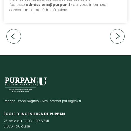
l’adresse
admissions@purpan.fr
qui vous informera
concernant la procédure à suivre.
Images Drone ©Agitéo • Site internet par
digeek.fr
ÉCOLE D'INGÉNIEURS DE PURPAN
75, voie du TOEC - BP 57611
31076 Toulouse